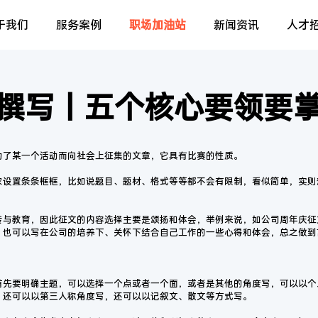
于我们
服务案例
职场加油站
新闻资讯
人才
撰写丨五个核心要领要
为了某一个活动而向社会上征集的文章，它具有比赛的性质。
家设置条条框框，比如说题目、题材、格式等等都不会有限制，看似简单，实则
。
传与教育，因此征文的内容选择主要是颂扬和体会，举例来说，如公司周年庆征
；也可以写在公司的培养下、关怀下结合自己工作的一些心得和体会，总之做到
首先要明确主题，可以选择一个点或者一个面，或者是其他的角度写，可以以个
，还可以以第三人称角度写，还可以以记叙文、散文等方式写。