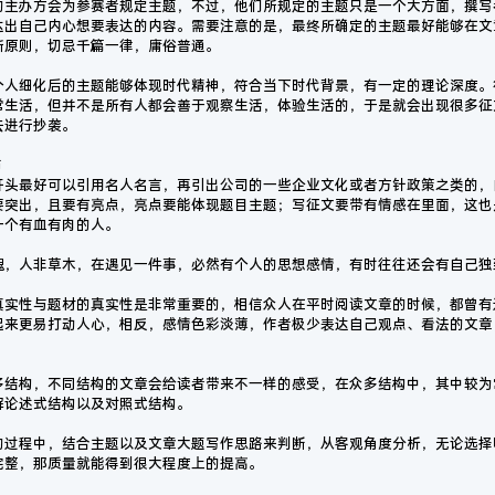
的主办方会为参赛者规定主题，不过，他们所规定的主题只是一个大方面，撰写
达出自己内心想要表达的内容。需要注意的是，最终所确定的主题最好能够在文
新原则，切忌千篇一律，庸俗普通。
个人细化后的主题能够体现时代精神，符合当下时代背景，有一定的理论深度。
常生活，但并不是所有人都会善于观察生活，体验生活的，于是就会出现很多征
去进行抄袭。
沛
开头最好可以引用名人名言，再引出公司的一些企业文化或者方针政策之类的，
要突出，且要有亮点，亮点要能体现题目主题；写征文要带有情感在里面，这也
一个有血有肉的人。
魂，人非草木，在遇见一件事，必然有个人的思想感情，有时往往还会有自己独
真实性与题材的真实性是非常重要的，相信众人在平时阅读文章的时候，都曾有
起来更易打动人心，相反，感情色彩淡薄，作者极少表达自己观点、看法的文章
多结构，不同结构的文章会给读者带来不一样的感受，在众多结构中，其中较为
解论述式结构以及对照式结构。
的过程中，结合主题以及文章大题写作思路来判断，从客观角度分析，无论选择
完整，那质量就能得到很大程度上的提高。