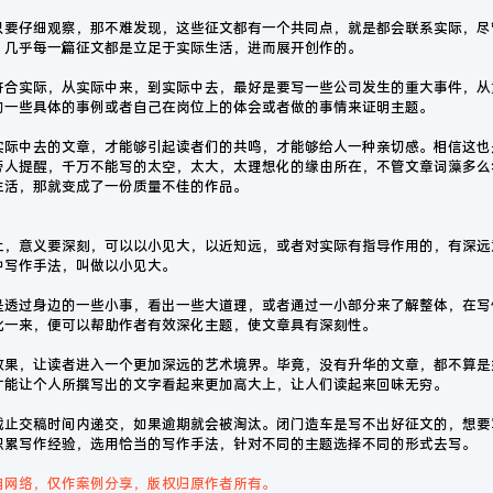
只要仔细观察，那不难发现，这些征文都有一个共同点，就是都会联系实际，尽
，几乎每一篇征文都是立足于实际生活，进而展开创作的。
符合实际，从实际中来，到实际中去，最好是要写一些公司发生的重大事件，从
的一些具体的事例或者自己在岗位上的体会或者做的事情来证明主题。
实际中去的文章，才能够引起读者们的共鸣，才能够给人一种亲切感。相信这也
旁人提醒，千万不能写的太空，太大，太理想化的缘由所在，不管文章词藻多么
生活，那就变成了一份质量不佳的作品。
上，意义要深刻，可以以小见大，以近知远，或者对实际有指导作用的，有深远
种写作手法，叫做以小见大。
是透过身边的一些小事，看出一些大道理，或者通过一小部分来了解整体，在写
此一来，便可以帮助作者有效深化主题，使文章具有深刻性。
效果，让读者进入一个更加深远的艺术境界。毕竟，没有升华的文章，都不算是
才能让个人所撰写出的文字看起来更加高大上，让人们读起来回味无穷。
截止交稿时间内递交，如果逾期就会被淘汰。闭门造车是写不出好征文的，想要
积累写作经验，选用恰当的写作手法，针对不同的主题选择不同的形式去写。
自网络，仅作案例分享，版权归原作者所有。